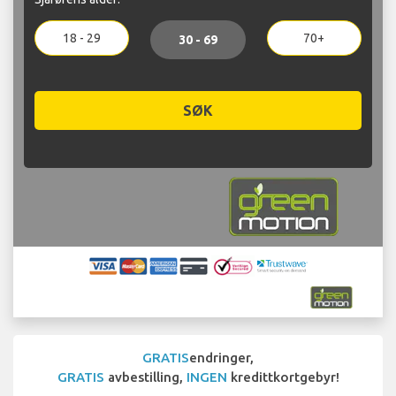
18 - 29
70+
30 - 69
SØK
GRATIS
endringer,
GRATIS
avbestilling,
INGEN
kredittkortgebyr!