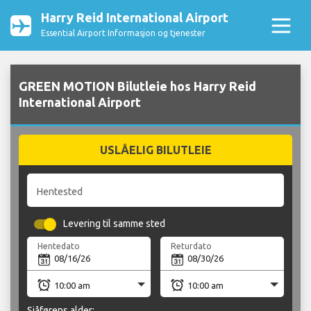
Harry Reid International Airport
Essential Airport Informasjon og tjenester
GREEN MOTION Bilutleie hos Harry Reid
International Airport
USLÅELIG BILUTLEIE
Hentested
Levering til samme sted
Hentedato
Returdato
Sjåførens alder: