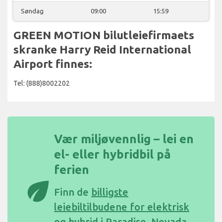
Søndag
09:00
15:59
GREEN MOTION bilutleiefirmaets
skranke Harry Reid International
Airport finnes:
Tel: (888)8002202
Vær miljøvennlig – lei en
el- eller hybridbil på
ferien
eco
Finn de
billigste
leiebiltilbudene for elektrisk
og hybrid i Paradise, Nevada,