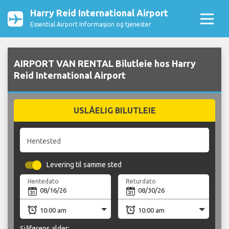
Harry Reid International Airport
Essential Airport Informasjon og tjenester
AIRPORT VAN RENTAL Bilutleie hos Harry
Reid International Airport
USLÅELIG BILUTLEIE
Hentested
Levering til samme sted
Hentedato
Returdato
Sjåførens alder: