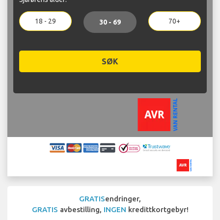
18 - 29
70+
30 - 69
SØK
GRATIS
endringer,
GRATIS
avbestilling,
INGEN
kredittkortgebyr!