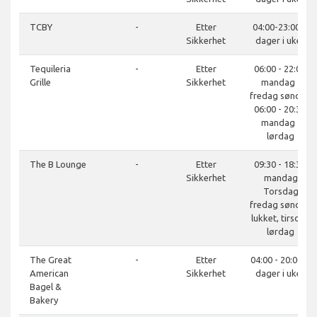
TCBY
-
Etter
04:00-23:00, 7
Sikkerhet
dager i uken
Tequileria
-
Etter
06:00 - 22:00,
Grille
Sikkerhet
mandag -
fredag søndag
06:00 - 20:30,
mandag -
lørdag
The B Lounge
-
Etter
09:30 - 18:30,
Sikkerhet
mandag
Torsdag
fredag søndag
lukket, tirsdag
lørdag
The Great
-
Etter
04:00 - 20:00, 7
American
Sikkerhet
dager i uken
Bagel &
Bakery