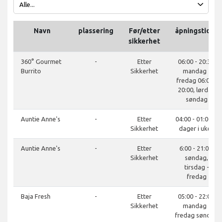
Navn
plassering
Før/etter
åpningstider
sikkerhet
360° Gourmet
-
Etter
06:00 - 20:30,
Burrito
Sikkerhet
mandag -
fredag 06:00 -
20:00, lørdag
søndag
Auntie Anne's
-
Etter
04:00 - 01:00, 7
Sikkerhet
dager i uken
Auntie Anne's
-
Etter
6:00 - 21:00,
Sikkerhet
søndag,
tirsdag -
fredag
Baja Fresh
-
Etter
05:00 - 22:00,
Sikkerhet
mandag -
fredag søndag