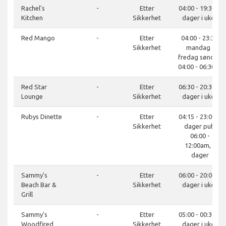
Rachel's
-
Etter
04:00 - 19:30, 7
Kitchen
Sikkerhet
dager i uken
Red Mango
-
Etter
04:00 - 23:30,
Sikkerhet
mandag -
fredag søndag
04:00 - 06:30, S
Red Star
-
Etter
06:30 - 20:30, 7
Lounge
Sikkerhet
dager i uken
Rubys Dinette
-
Etter
04:15 - 23:00, 7
Sikkerhet
dager pub:
06:00 -
12:00am, 7
dager
Sammy's
-
Etter
06:00 - 20:00, 7
Beach Bar &
Sikkerhet
dager i uken
Grill
Sammy's
-
Etter
05:00 - 00:30, 7
Woodfired
Sikkerhet
dager i uken