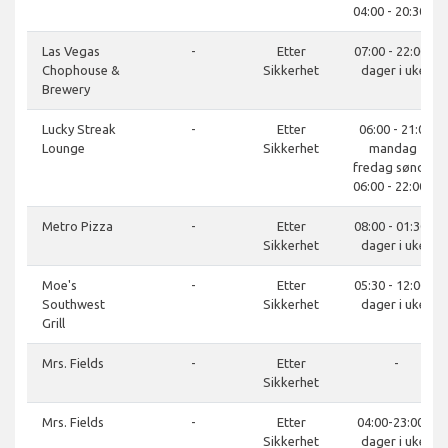
04:00 - 20:30, S
Las Vegas
-
Etter
07:00 - 22:00, 7
Chophouse &
Sikkerhet
dager i uken
Brewery
Lucky Streak
-
Etter
06:00 - 21:00,
Lounge
Sikkerhet
mandag -
fredag søndag
06:00 - 22:00, S
Metro Pizza
-
Etter
08:00 - 01:30, 7
Sikkerhet
dager i uken
Moe's
-
Etter
05:30 - 12:00, 7
Southwest
Sikkerhet
dager i uken
Grill
Mrs. Fields
-
Etter
-
Sikkerhet
Mrs. Fields
-
Etter
04:00-23:00, 7
Sikkerhet
dager i uken