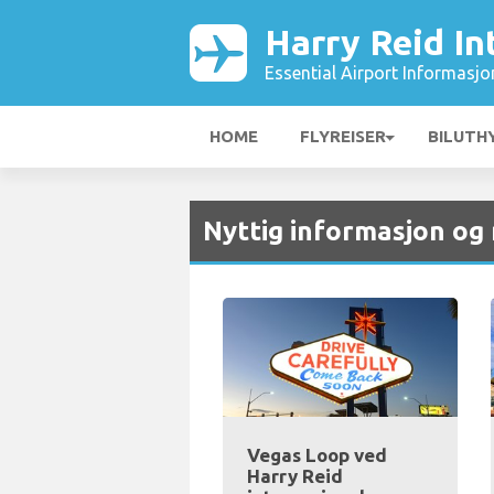
Harry Reid In
Essential Airport Informasjo
HOME
FLYREISER
BILUTH
Nyttig informasjon og
Vegas Loop ved
Harry Reid