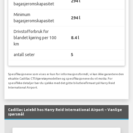
294 l
bagasjeromskapasitet
Minimum
294 l
bagasjeromskapasitet
Drivstofforbruk for
blandet kjøring per 100
8.4 l
km
antall seter
5
Spesifikasjonene som vises er kun for informasjonsformål, vi kan ikke garantere den
eksakte Cadillac CTS kjøretøymodellen og spesifikasjonene du vil motta. For
spesifikke detaljer bør du sjekke med det gitte bilutleiefirmaet på Harry Reid
International Airport.
Cadillac Leiebil hos Harry Reid International Airport – Vanlige
spørsmål