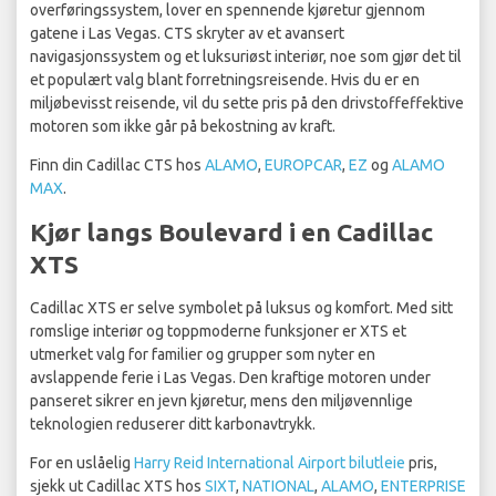
overføringssystem, lover en spennende kjøretur gjennom
gatene i Las Vegas. CTS skryter av et avansert
navigasjonssystem og et luksuriøst interiør, noe som gjør det til
et populært valg blant forretningsreisende. Hvis du er en
miljøbevisst reisende, vil du sette pris på den drivstoffeffektive
motoren som ikke går på bekostning av kraft.
Finn din Cadillac CTS hos
ALAMO
,
EUROPCAR
,
EZ
og
ALAMO
MAX
.
Kjør langs Boulevard i en Cadillac
XTS
Cadillac XTS er selve symbolet på luksus og komfort. Med sitt
romslige interiør og toppmoderne funksjoner er XTS et
utmerket valg for familier og grupper som nyter en
avslappende ferie i Las Vegas. Den kraftige motoren under
panseret sikrer en jevn kjøretur, mens den miljøvennlige
teknologien reduserer ditt karbonavtrykk.
For en uslåelig
Harry Reid International Airport bilutleie
pris,
sjekk ut Cadillac XTS hos
SIXT
,
NATIONAL
,
ALAMO
,
ENTERPRISE