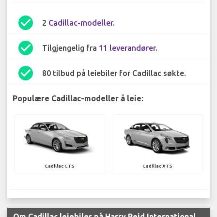
check_circle
2
Cadillac-modeller
.
check_circle
Tilgjengelig fra
11 leverandører
.
check_circle
80 tilbud på leiebiler for Cadillac søkte.
Populære Cadillac-modeller å leie:
Cadillac CTS
Cadillac XTS
Om Cadillac leiebiler på Harry Reid International