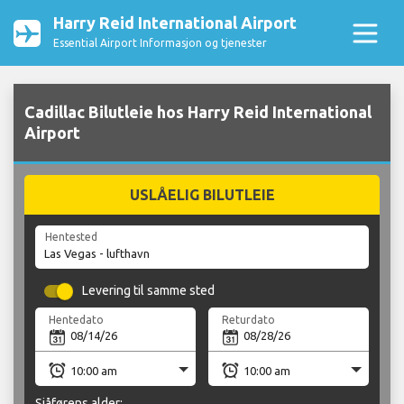
Harry Reid International Airport
Essential Airport Informasjon og tjenester
Cadillac Bilutleie hos Harry Reid International
Airport
USLÅELIG BILUTLEIE
Hentested
Levering til samme sted
Hentedato
Returdato
Sjåførens alder: