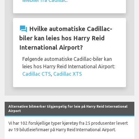
question_answer
Hvilke automatiske Cadillac-
biler kan leies hos Harry Reid
International Airport?
Følgende automatiske Cadillac-biler kan
leies hos Harry Reid International Airport:
Cadillac CTS
,
Cadillac XTS
Alternative bilmerker tilgjengelig for leie på Harry Reid International
Airport
Vi har 102 forskjellige typer kjøretøy fra 25 produsenter levert
av 19 bilutleiefirmaer på Harry Reid International Airport.