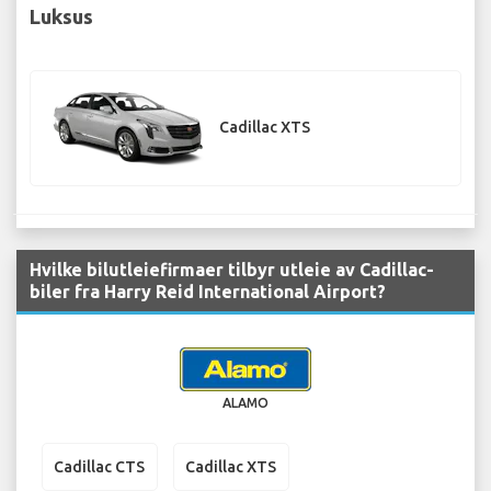
Luksus
Cadillac XTS
Hvilke bilutleiefirmaer tilbyr utleie av Cadillac-
biler fra Harry Reid International Airport?
ALAMO
Cadillac CTS
Cadillac XTS