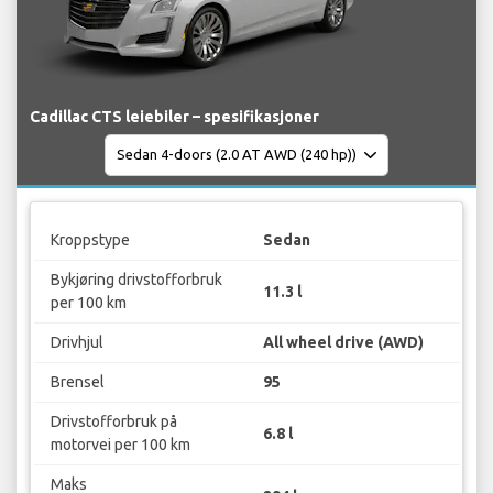
Cadillac CTS leiebiler – spesifikasjoner
Kroppstype
Sedan
Bykjøring drivstofforbruk
11.3 l
per 100 km
Drivhjul
All wheel drive (AWD)
Brensel
95
Drivstofforbruk på
6.8 l
motorvei per 100 km
Maks