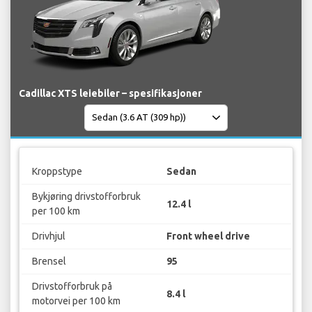
Cadillac XTS leiebiler – spesifikasjoner
Kroppstype
Sedan
Bykjøring drivstofforbruk
12.4 l
per 100 km
Drivhjul
Front wheel drive
Brensel
95
Drivstofforbruk på
8.4 l
motorvei per 100 km