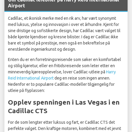
Airport
Cadillac, et ikonisk merke med en rik arv, har vært synonymt
med luksus, ytelse og innovasjon i over et århundre. Kjent for
sine dristige og sofistikerte design, har Cadillac vært valget til
både kjente kjendiser og kresne bilister. I dag er Cadillac ikke
bare et symbol på prestisje, men også en bekreftelse på
enestående ingeniørkunst og design.
Enten du er en forretningsreisende som søker en komfortabel
og stilig kjøretur, eller en fritidsreisende som leter etter en
minneverdig kjøreopplevelse, lover Cadillac-utleie på
Harry
Reid International Airport
deg en reise som ingen annen.
Nedenfor er to populære Cadillac-modeller tilgjengelig for
utleie på flyplassen:
Opplev spenningen i Las Vegas i en
Cadillac CTS
For de som lengter etter luksus og fart, er Cadillac CTS det
perfekte valget. Den kraftige motoren, kombinert med et jevnt