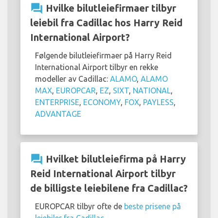
question_answer
Hvilke bilutleiefirmaer tilbyr
leiebil fra Cadillac hos Harry Reid
International Airport?
Følgende bilutleiefirmaer på Harry Reid
International Airport tilbyr en rekke
modeller av Cadillac:
ALAMO
,
ALAMO
MAX
,
EUROPCAR
,
EZ
,
SIXT
,
NATIONAL
,
ENTERPRISE
,
ECONOMY
,
FOX
,
PAYLESS
,
ADVANTAGE
question_answer
Hvilket bilutleiefirma på Harry
Reid International Airport tilbyr
de billigste leiebilene fra Cadillac?
EUROPCAR tilbyr ofte de
beste prisene på
leiebiler fra Cadillac
.